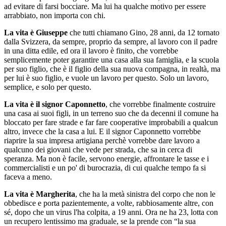
ad evitare di farsi bocciare. Ma lui ha qualche motivo per essere
arrabbiato, non importa con chi.
La vita è Giuseppe
che tutti chiamano Gino, 28 anni, da 12 tornato
dalla Svizzera, da sempre, proprio da sempre, al lavoro con il padre
in una ditta edile, ed ora il lavoro è finito, che vorrebbe
semplicemente poter garantire una casa alla sua famiglia, e la scuola
per suo figlio, che è il figlio della sua nuova compagna, in realtà, ma
per lui è suo figlio, e vuole un lavoro per questo. Solo un lavoro,
semplice, e solo per questo.
La vita è il signor Caponnetto
, che vorrebbe finalmente costruire
una casa ai suoi figli, in un terreno suo che da decenni il comune ha
bloccato per fare strade e far fare cooperative improbabili a qualcun
altro, invece che la casa a lui. E il signor Caponnetto vorrebbe
riaprire la sua impresa artigiana perchè vorrebbe dare lavoro a
qualcuno dei giovani che vede per strada, che sa in cerca di
speranza. Ma non è facile, servono energie, affrontare le tasse e i
commercialisti e un po' di burocrazia, di cui qualche tempo fa si
faceva a meno.
La vita è Margherita
, che ha la metà sinistra del corpo che non le
obbedisce e porta pazientemente, a volte, rabbiosamente altre, con
sé, dopo che un virus l'ha colpita, a 19 anni. Ora ne ha 23, lotta con
un recupero lentissimo ma graduale, se la prende con “la sua