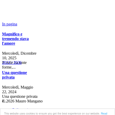
In pagina
Magnifico e
tremendo stava
l'amore
Mercoledì, Dicembre
10, 2025
2023 / 2026
Il male ha tante
forme,...
Una questione
privata
Mercoledì, Maggio
22, 2024
Una questione privata
© 2026 Mauro Mangano
è...
Policy privacy
This website uses cookies to ensure you get the best experience on our website.
Read
Cookie Law