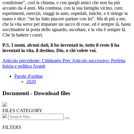
condizione”, così la chiama, e con quegli amici che non ha più
accanto da 4 anni. Ma continua, con la sua famiglia vicino, cure,
esperimenti, esercizi, viaggi in auto, ospedali, fatiche, e ti stringe la
mano e dice: “mi ha fatto piacere parlare con lei”. Ma di più a me,
che la vita serve per imparare un sacco di cose, ed è sempre là, basta
socchiudere la porta dello sguardo, ascoltare, e la vita è sempre là.
Che fa battere i cuori.
P.S. I nomi, alcuni dati, li ho inventati io, tutto il resto li ha
inventati la vita, il destino, Dio, o chi volete voi.
Articolo precedente: Cittàteatro
Prec
Articolo successivo: Perfetta
letizia e politica
Avanti
Parole d'ordine
2020
Documenti - Download files
FILES CATEGORY
FILTERS