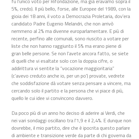
fu l'unico voto per Rifondazione, ma già eravamo sopra il
5%, credo). Il più bello, forse, alle Europee del 1989, con la
gioia dei 18 anni, il voto a Democrazia Proletaria, dov'era
candidato Padre Eugenio Melandri, che non arrivò
nemmeno al 2% ma divenne europarlamentare. E più di
recente, perfino alle comunali, sono riuscito a votare per
liste che non hanno raggiunto il 5% ma erano piene di
gran belle persone. Se non l'avete ancora fatto, se siete
di quelli che vi esaltate solo con la doppia cifre, o
addirittura vi sentite la “vocazione maggioritaria”
(c'avevo creduto anche io, per un po') provate, vedrete
che soddisfazione dà votare senza pensare a vincere, ma
cercando solo il partito e la persona che vi piace di più,
quello le cui idee vi convincono davvero.
Da poco più di un anno ho deciso di aderire ai Verdi, che
nei vari sondaggi oscillano tra l'1,9 e il 2,4%. E dunque non
dovrebbe, il mio partito, dire che è ipocrita questo parlare
di ambiente e transizione verde da parte di chi governa da