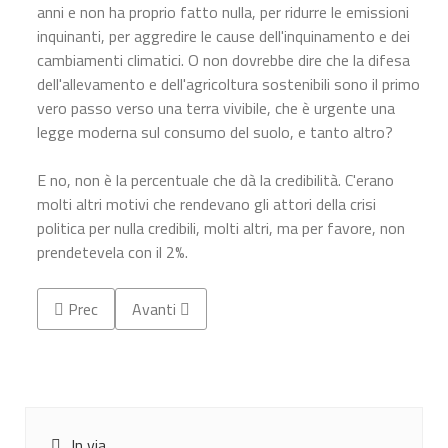
anni e non ha proprio fatto nulla, per ridurre le emissioni
inquinanti, per aggredire le cause dell'inquinamento e dei
cambiamenti climatici. O non dovrebbe dire che la difesa
dell'allevamento e dell'agricoltura sostenibili sono il primo
vero passo verso una terra vivibile, che è urgente una
legge moderna sul consumo del suolo, e tanto altro?
E no, non è la percentuale che dà la credibilità. C'erano
molti altri motivi che rendevano gli attori della crisi
politica per nulla credibili, molti altri, ma per favore, non
prendetevela con il 2%.
Articolo precedente: Disavanzo ATO
Articolo successivo: I DUE PESI E LA MISURA (
Prec
Avanti
In via