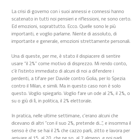
La crisi di governo con i suoi annessi e connessi hanno
scatenato in tutti noi pensieri e riflessioni, ne sono certo.
Ed emozioni, soprattutto. Ecco. Quelle sono le più
importanti, e voglio parlarne. Niente di assoluto, di
importante e generale, emozioni strettamente personali.
Una di queste, per me, è stato il dispiacere di sentire
usare “il 2%” come motivo di disprezzo. Mi rendo conto,
c'è l'istinto immediato di alcuni di noi a difendere i
perdenti, a tifare per Davide contro Golia, per lo Spezia
contro il Milan, e simili. Ma in questo caso non è solo
questo. Voglio spiegarlo. Voglio fare un ode al 2%, il 2%, o
su o giù di lì, in politica, il 2% elettorale.
In pratica, nelle ultime settimane, c'erano alcuni che
dicevano di altri “con il suo 2%, pretende di...”, e insomma il
senso è che se hai il 2% che cazzo parli, zitto e lavora per
arrivare al 15, al 20, che ne so, al 7 almeno, e poi parli.