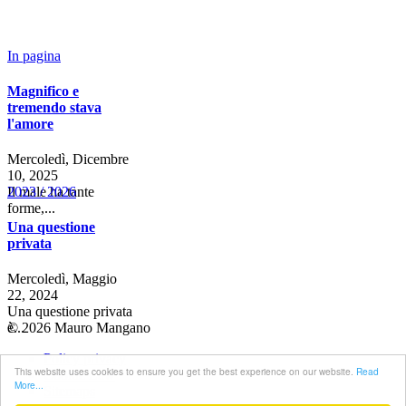
In pagina
Magnifico e
tremendo stava
l'amore
Mercoledì, Dicembre
10, 2025
2023 / 2026
Il male ha tante
forme,...
Una questione
privata
Mercoledì, Maggio
22, 2024
Una questione privata
© 2026 Mauro Mangano
è...
Policy privacy
This website uses cookies to ensure you get the best experience on our website.
Read
Cookie Law
More...
Sitemaps