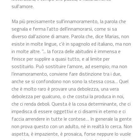
sull'amore.
Ma più precisamente sull'innamoramento, la parola che
segnala e ferma l'atto dell'innamorarsi, come si sa
diverso dall'azione di amare. Parola che, dice Marias, non
esiste in molte lingue, c'è in spagnolo ed italiano, ma non
in molte altre. "... la forza delle abitudini è immensa e
finisce per supplire a quasi tutto, e al limite per
sostituirlo. Può sostituire l’amore, ad esempio; ma non
l’innamoramento, conviene fare distinzione tra i due,
anche se si confondono non sono la stessa cosa… Quel
che è molto raro è provare una debolezza, una vera
debolezza per qualcuno, o che costui la produca in noi,
che ci renda deboli. Questa è la cosa determinante, che ci
impedisca di essere oggettivi e ci disarmi in eterno e ci
faccia arrendere in tutte le contese… In generale la gente
non prova questo con un adulto, né in realtà lo cerca. Non
aspetta, è impaziente, è prosaica, forse neppure lo vuole