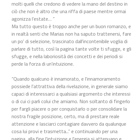
molti quelli che credono di vedere la mano del destino in
ciò che non è altro che una riffa di paese mentre ormai
agonizza l’estate… ”
Ma tutto questo è troppo anche per un buon romanzo, e
in realtà senti che Marias non ha saputo trattenersi, fare
un po' di selezione, trascinato dall'incontenibile voglia di
parlare di tutto, così la pagina tante volte ti sfugge, e gli
sfugge, e nella laboriosità dei concetti e dei periodi si
perde la forza di un'intuizione.
“Quando qualcuno è innamorato, e l'innamoramento
possiede l'attrattiva della rivelazione, in generale siamo
capaci di interessarci a qualsiasi argomento che interessi
o di cui ci parli colui che amiamo. Non soltanto di fingerlo
per fargli piacere o per conquistarlo o per consolidare la
nostra fragile posizione, certo, ma di prestare reale
attenzione e lasciarci contagiare davvero da qualunque
cosa lui provi e trasmetta...” e continuando per una
pagina, alla fine l'intuizione e l'energia si attenuano e