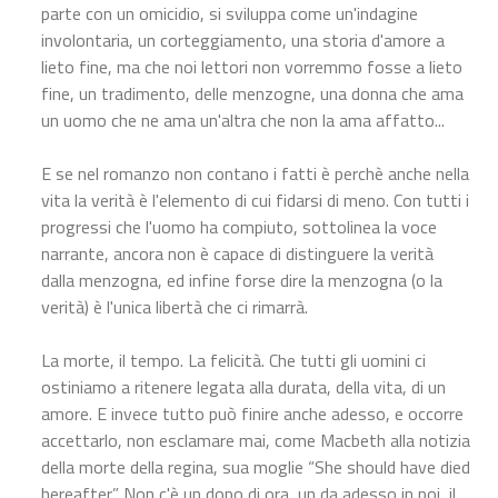
parte con un omicidio, si sviluppa come un'indagine
involontaria, un corteggiamento, una storia d'amore a
lieto fine, ma che noi lettori non vorremmo fosse a lieto
fine, un tradimento, delle menzogne, una donna che ama
un uomo che ne ama un'altra che non la ama affatto...
E se nel romanzo non contano i fatti è perchè anche nella
vita la verità è l'elemento di cui fidarsi di meno. Con tutti i
progressi che l'uomo ha compiuto, sottolinea la voce
narrante, ancora non è capace di distinguere la verità
dalla menzogna, ed infine forse dire la menzogna (o la
verità) è l'unica libertà che ci rimarrà.
La morte, il tempo. La felicità. Che tutti gli uomini ci
ostiniamo a ritenere legata alla durata, della vita, di un
amore. E invece tutto può finire anche adesso, e occorre
accettarlo, non esclamare mai, come Macbeth alla notizia
della morte della regina, sua moglie “She should have died
hereafter”. Non c'è un dopo di ora, un da adesso in poi, il