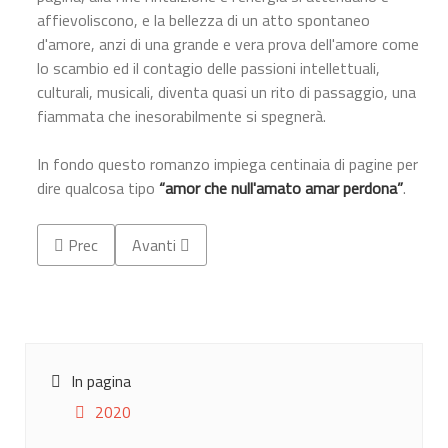
affievoliscono, e la bellezza di un atto spontaneo
d'amore, anzi di una grande e vera prova dell'amore come
lo scambio ed il contagio delle passioni intellettuali,
culturali, musicali, diventa quasi un rito di passaggio, una
fiammata che inesorabilmente si spegnerà.
In fondo questo romanzo impiega centinaia di pagine per
dire qualcosa tipo
“amor che null'amato amar perdona”
.
Articolo precedente: La preghiera semplice di Francesco
Articolo successivo: A cosa servono gli amori in
Prec
Avanti
In pagina
2020